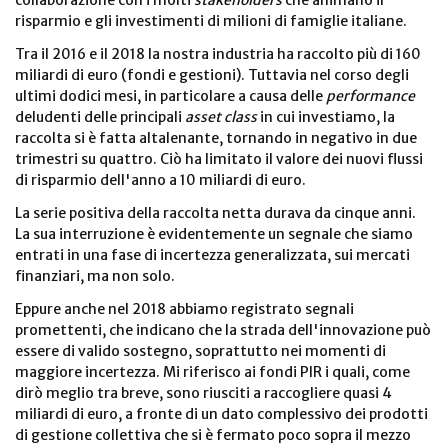
collaborazione con i molti
stakeholders
che animano il
risparmio e gli investimenti di milioni di famiglie italiane.
Tra il 2016 e il 2018 la nostra industria ha raccolto più di 160
miliardi di euro (fondi e gestioni). Tuttavia nel corso degli
ultimi dodici mesi, in particolare a causa delle
performance
deludenti delle principali
asset class
in cui investiamo, la
raccolta si è fatta altalenante, tornando in negativo in due
trimestri su quattro. Ciò ha limitato il valore dei nuovi flussi
di risparmio dell'anno a 10 miliardi di euro.
La serie positiva della raccolta netta durava da cinque anni.
La sua interruzione è evidentemente un segnale che siamo
entrati in una fase di incertezza generalizzata, sui mercati
finanziari, ma non solo.
Eppure anche nel 2018 abbiamo registrato segnali
promettenti, che indicano che la strada dell'innovazione può
essere di valido sostegno, soprattutto nei momenti di
maggiore incertezza. Mi riferisco ai fondi PIR i quali, come
dirò meglio tra breve, sono riusciti a raccogliere quasi 4
miliardi di euro, a fronte di un dato complessivo dei prodotti
di gestione collettiva che si è fermato poco sopra il mezzo