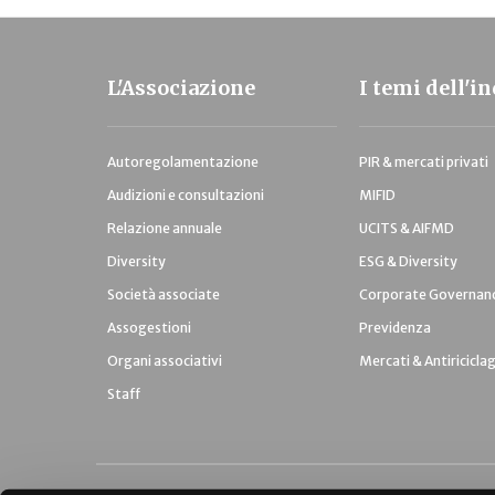
L'Associazione
I temi dell'i
Autoregolamentazione
PIR & mercati privati
Audizioni e consultazioni
MIFID
Relazione annuale
UCITS & AIFMD
Diversity
ESG & Diversity
Società associate
Corporate Governan
Assogestioni
Previdenza
Organi associativi
Mercati & Antiricicla
Staff