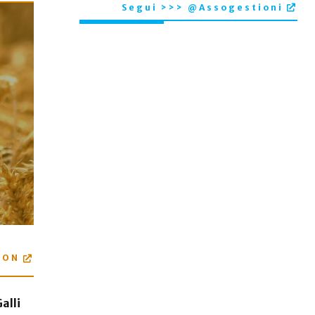
Segui >>> @Assogestioni
ION
alli