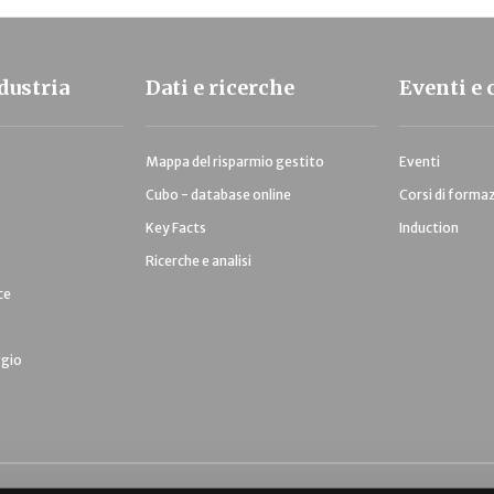
ndustria
Dati e ricerche
Eventi e 
Mappa del risparmio gestito
Eventi
Cubo - database online
Corsi di forma
Key Facts
Induction
Ricerche e analisi
ce
ggio