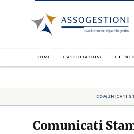
Salta
al
contenuto
principale
HOME
L'ASSOCIAZIONE
I TEMI
COMUNICATI S
Comunicati Sta