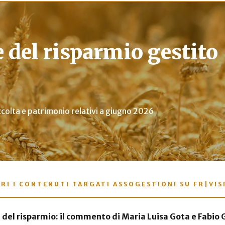
del risparmio gestito
accolta e patrimonio relativi a giugno 2026
RI I CONTENUTI TARGATI ASSOGESTIONI SU FR|VIS
a del risparmio: il commento di Maria Luisa Gota e Fabio G