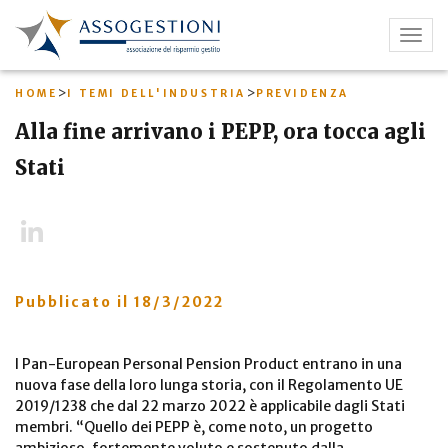
Salta
al
Togg
contenuto
navig
principale
>
>
HOME
I TEMI DELL'INDUSTRIA
PREVIDENZA
Alla fine arrivano i PEPP, ora tocca agli
Stati
LinkedIn
Pubblicato il
18/3/2022
I Pan-European Personal Pension Product entrano in una
nuova fase della loro lunga storia, con il Regolamento UE
2019/1238 che dal 22 marzo 2022 è applicabile dagli Stati
membri. “Quello dei PEPP è, come noto, un progetto