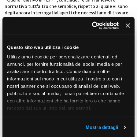
“Quello relativo ai PEPP”, conclude, “è un framework
normativo tutt’altro che semplice, rispetto al quale vi sono
degli ancora interrogativi aperti che necessitano di trovare
risposte. Ci auguriamo che il dibattito che si è aperto intorno
ai PEPP possa essere da stimolo per aprire una nuova
stagione della previdenza complementare italiana che
indubbiamente necessita di alcuni interventi di riforma, a
partire dal trattamento fiscale”.
Questo sito web utilizza i cookie
Utilizziamo i cookie per personalizzare contenuti ed
annunci, per fornire funzionalità dei social media e per
analizzare il nostro traffico. Condividiamo inoltre
informazioni sul modo in cui utilizza il nostro sito con i
nostri partner che si occupano di analisi dei dati web,
Dal 22 marzo 2022 è applicabile il regolamento europeo che
pubblicità e social media, i quali potrebbero combinarle
disciplina i Pan-European Personal Pension Product. Le
con altre informazioni che ha fornito loro o che hanno
risposte di Assogestioni alla consultazione del ministero
raccolto dal suo utilizzo dei loro servizi.
dell’Economia e delle Finanze
Mostra dettagli
ARTICOLO IN PDF