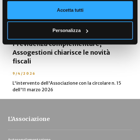
Leggi Anche
Accetta tutti
Personalizza
Previdenza complementare,
Assogestioni chiarisce le novità
fiscali
9/4/2026
L'intervento dell'Associazione con la circolare n. 15
dell'11 marzo 2026
L'Associazione
Autoregolamentazione