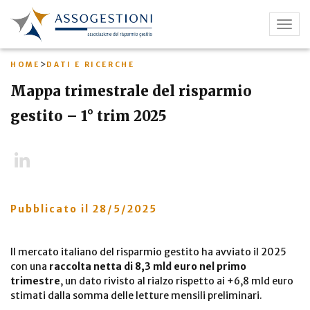
Salta
al
Togg
contenuto
navig
principale
>
HOME
DATI E RICERCHE
Mappa trimestrale del risparmio
gestito – 1° trim 2025
LinkedIn
Pubblicato il
28/5/2025
Il mercato italiano del risparmio gestito ha avviato il 2025
con una
raccolta netta di 8,3 mld euro nel primo
trimestre
, un dato rivisto al rialzo rispetto ai +6,8 mld euro
stimati dalla somma delle letture mensili preliminari.