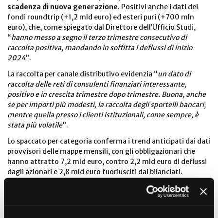
scadenza di nuova generazione
. Positivi anche i dati dei
fondi roundtrip (+1,2 mld euro) ed esteri puri (+700 mln
euro), che, come spiegato dal Direttore dell’Ufficio Studi,
“
hanno messo a segno il terzo trimestre consecutivo di
raccolta positiva, mandando in soffitta i deflussi di inizio
2024
”.
La raccolta per canale distributivo evidenzia “
un dato di
raccolta delle reti di consulenti finanziari interessante,
positivo e in crescita trimestre dopo trimestre. Buona, anche
se per importi più modesti, la raccolta degli sportelli bancari,
mentre quella presso i clienti istituzionali, come sempre, è
stata più volatile
”.
Lo spaccato per categoria conferma i trend anticipati dai dati
provvisori delle mappe mensili, con gli obbligazionari che
hanno attratto 7,2 mld euro, contro 2,2 mld euro di deflussi
dagli azionari e 2,8 mld euro fuoriusciti dai bilanciati.
“
I risultati del primo trimestre del 2025 confermano quanto
emerso con forza nel 2024, e cioè che ci troviamo in un
periodo di particolare favore per i prodotti obbligazionari
,