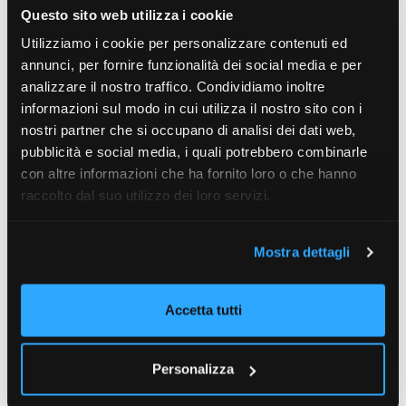
soprattutto quelli a scadenza, che per molte Sgr italiane
Questo sito web utilizza i cookie
rappresentano circa il 25-30% delle masse complessive
”, ha
sottolineato Rota, aggiungendo che “
pur rimanendo in
Utilizziamo i cookie per personalizzare contenuti ed
territorio negativo,
i deflussi dai prodotti azionari si sono
annunci, per fornire funzionalità dei social media e per
attenuati
”.
analizzare il nostro traffico. Condividiamo inoltre
Il commento del Direttore dell’Ufficio Studi si è concluso con
informazioni sul modo in cui utilizza il nostro sito con i
uno sguardo agli altri prodotti di risparmio gestito: “
Le
nostri partner che si occupano di analisi dei dati web,
gestioni patrimoniali dedicate alla clientela individuale
pubblicità e social media, i quali potrebbero combinarle
upper-affluent e private nel 1° trimestre hanno registrato
con altre informazioni che ha fornito loro o che hanno
afflussi per 3,3 mld euro, segno del forte interesse
raccolto dal suo utilizzo dei loro servizi.
proveniente dal segmento più sofisticato della clientela
privata
”.
“
lnfine, complessivamente tra gennaio e marzo, i fondi chiusi
Mostra dettagli
hanno raccolto poco meno di 1 mld euro, mentre la categoria
dei mandati istituzionali ha registrato deflussi per 2,8 mld
euro
”, ha concluso.
Accetta tutti
Personalizza