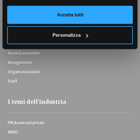
Accetta tutti
Autoregolamentazione
Audizioni e consultazioni
Relazione annuale
Personalizza
Diversity
Società associate
Assogestioni
Organi associativi
Staff
I temi dell'industria
PIR & mercati privati
MIFID