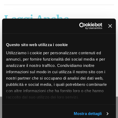
Leggi Anche
Induction session per
Questo sito web utilizza i cookie
amministratori e sindaci di società
Utilizziamo i cookie per personalizzare contenuti ed
quotate
annunci, per fornire funzionalità dei social media e per
analizzare il nostro traffico. Condividiamo inoltre
DAL
7/2/2020
-
MILANO
informazioni sul modo in cui utilizza il nostro sito con i
Appuntamento a Milano, presso Palazzo Clerici, il 7 e
nostri partner che si occupano di analisi dei dati web,
14 febbraio 2020
pubblicità e social media, i quali potrebbero combinarle
con altre informazioni che ha fornito loro o che hanno
raccolto dal suo utilizzo dei loro servizi.
L'Associazione
Mostra dettagli