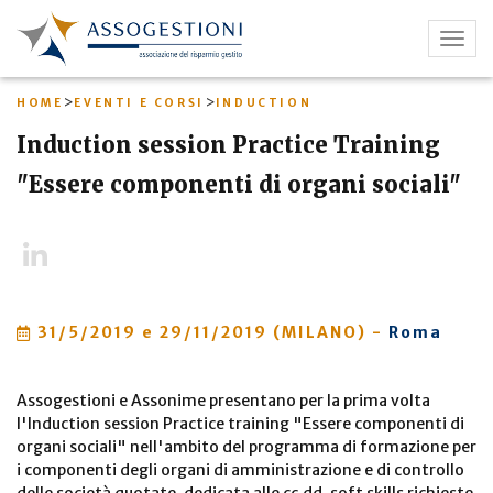
Salta
al
Togg
contenuto
navig
principale
>
>
HOME
EVENTI E CORSI
INDUCTION
Induction session Practice Training
"Essere componenti di organi sociali"
LinkedIn
31/5/2019
e 29/11/2019 (MILANO)
-
Roma
Assogestioni e Assonime presentano per la prima volta
l'Induction session Practice training "Essere componenti di
organi sociali" nell'ambito del programma di formazione per
i componenti degli organi di amministrazione e di controllo