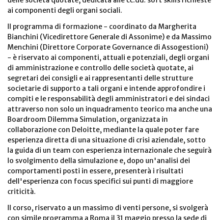
delle società quotate, dedicata alle cc.dd. soft skills richieste
ai componenti degli organi sociali.
Il programma di formazione - coordinato da Margherita
Bianchini (Vicedirettore Generale di Assonime) e da Massimo
Menchini (Direttore Corporate Governance di Assogestioni)
- è riservato ai componenti, attuali e potenziali, degli organi
di amministrazione e controllo delle società quotate, ai
segretari dei consigli e ai rappresentanti delle strutture
societarie di supporto a tali organi e intende approfondire i
compiti e le responsabilità degli amministratori e dei sindaci
attraverso non solo un inquadramento teorico ma anche una
Boardroom Dilemma Simulation, organizzata in
collaborazione con Deloitte, mediante la quale poter fare
esperienza diretta di una situazione di crisi aziendale, sotto
la guida di un team con esperienza internazionale che seguirà
lo svolgimento della simulazione e, dopo un'analisi dei
comportamenti posti in essere, presenterà i risultati
dell'esperienza con focus specifici sui punti di maggiore
criticità.
Il corso, riservato a un massimo di venti persone, si svolgerà
con simile programma a Roma il 31 maggio presso la sede di