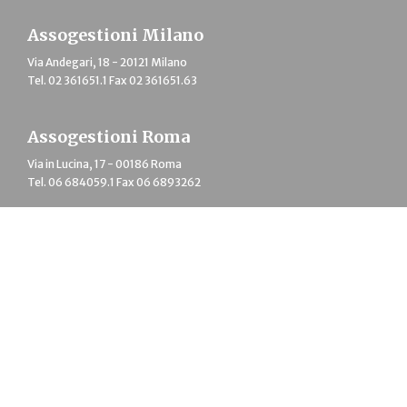
Assogestioni Milano
Via Andegari, 18 - 20121 Milano
Tel. 02 361651.1 Fax 02 361651.63
Assogestioni Roma
Via in Lucina, 17 - 00186 Roma
Tel. 06 684059.1 Fax 06 6893262
Copyright © 2026 Assogestioni Servizi Srl Società Unipersonale - P.I.
13466690156 - Tutti i diritti riservati -
Privacy
-
Cookie policy