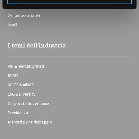
Assogestioni
Organi associativi
Staff
I temi dell'industria
PIR & mercati privati
MIFID
UCITS & AIFMD
ESG & Diversity
Corporate Governance
Previdenza
Mercati & Antiriciclaggio