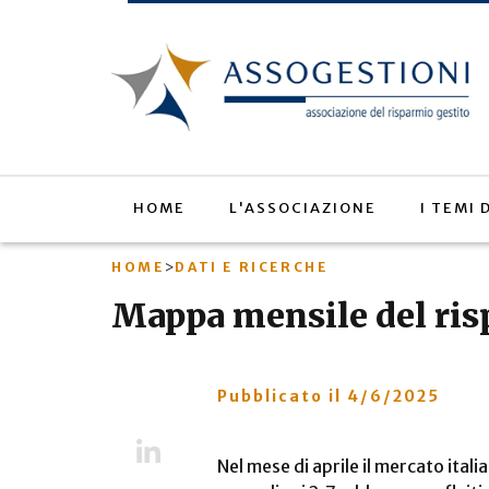
Salta
al
contenuto
principale
HOME
L'ASSOCIAZIONE
I TEMI
>
HOME
DATI E RICERCHE
Mappa mensile del risp
Pubblicato il
4/6/2025
LinkedIn
Nel mese di aprile il mercato ital