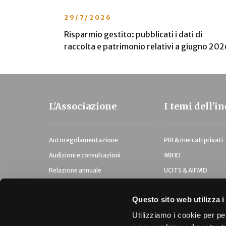
29/7/2026
Risparmio gestito: pubblicati i dati di
raccolta e patrimonio relativi a giugno 202
L'Associazione
I temi dell'i
Autoregolamentazione
PIR & mercati privati
Audizioni e consultazioni
MIFID
Relazione annuale
UCITS & AIFMD
Diversity
ESG & Diversity
Questo sito web utilizza i
Società associate
Corporate Governan
Utilizziamo i cookie per pe
Assogestioni
Previdenza