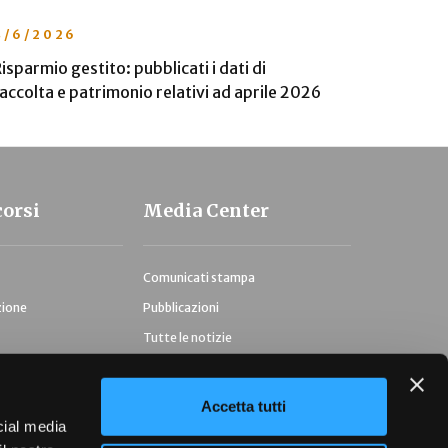
4/6/2026
26/5/20
isparmio gestito: pubblicati i dati di
Risparmio 
accolta e patrimonio relativi ad aprile 2026
2 mld euro
corsi
Media Center
Comunicati stampa
zione
Pubblicazioni
Tutte le notizie
Accetta tutti
cial media