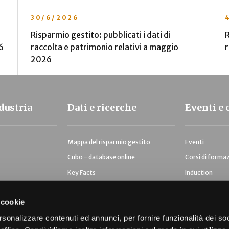
30/6/2026
Risparmio gestito: pubblicati i dati di
R
6
raccolta e patrimonio relativi a maggio
r
2026
ndustria
Dati e ricerche
Eventi e 
Mappa del risparmio gestito
Eventi
Cubo - database online
Corsi di forma
Key Facts
Induction
Ricerche e analisi
 cookie
ce
rsonalizzare contenuti ed annunci, per fornire funzionalità dei so