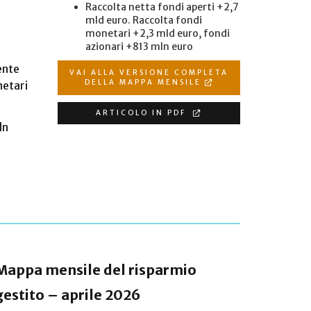
Raccolta netta fondi aperti +2,7
mld euro. Raccolta fondi
monetari +2,3 mld euro, fondi
azionari +813 mln euro
ente
VAI ALLA VERSIONE COMPLETA
DELLA MAPPA MENSILE
netari
ARTICOLO IN PDF
ln
Mappa mensile del risparmio
Mappa t
gestito – aprile 2026
gestito